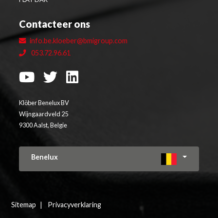
Contacteer ons
info.be.kloeber@bmigroup.com
053.72.96.61
Klöber Benelux BV
Wijngaardveld 25
9300 Aalst, Belgie
Benelux
Sitemap
Privacyverklaring