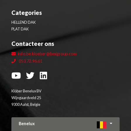
Categories
HELLEND DAK
PLAT DAK
Contacteer ons
info.be.kloeber@bmigroup.com
053.72.96.61
Klöber Benelux BV
Wijngaardveld 25
9300 Aalst, Belgie
Benelux