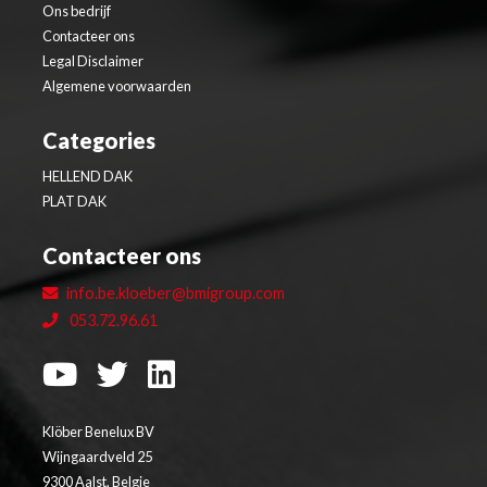
Ons bedrijf
Contacteer ons
Legal Disclaimer
Algemene voorwaarden
Categories
HELLEND DAK
PLAT DAK
Contacteer ons
info.be.kloeber@bmigroup.com
053.72.96.61
Klöber Benelux BV
Wijngaardveld 25
9300 Aalst, Belgie