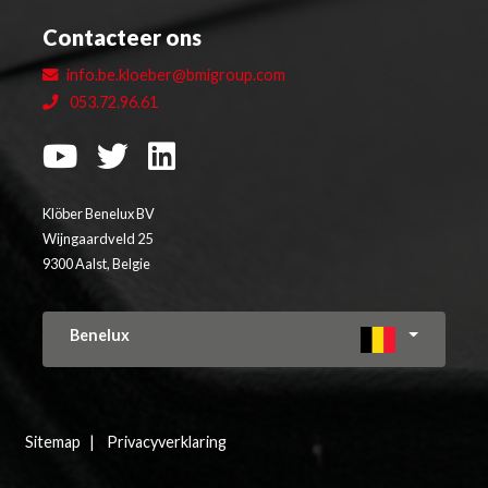
Contacteer ons
info.be.kloeber@bmigroup.com
053.72.96.61
Klöber Benelux BV
Wijngaardveld 25
9300 Aalst, Belgie
Benelux
Sitemap
Privacyverklaring