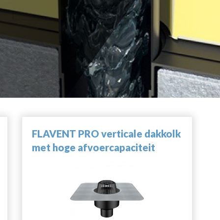
FLAVENT PRO verticale dakkolk
met hoge afvoercapaciteit