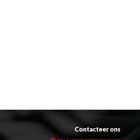
Contacteer ons
info.be.kloeber@bmigroup.com