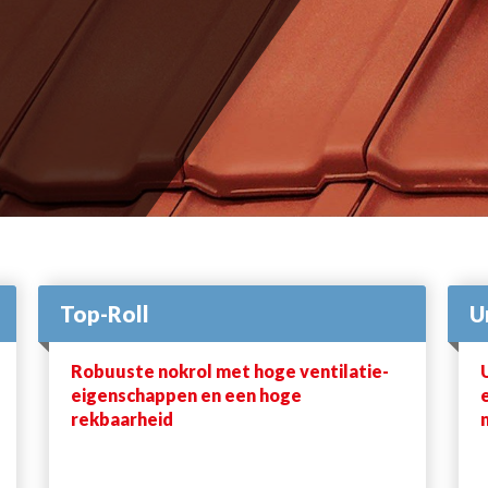
Top-Roll
U
Robuuste nokrol met hoge ventilatie-
eigenschappen en een hoge
rekbaarheid