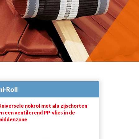
ni-Roll
Universele nokrol met alu zijschorten
en een ventilerend PP-vlies in de
middenzone