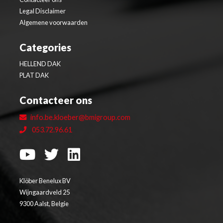
Legal Disclaimer
Algemene voorwaarden
Categories
HELLEND DAK
PLAT DAK
Contacteer ons
info.be.kloeber@bmigroup.com
053.72.96.61
Klöber Benelux BV
Wijngaardveld 25
9300 Aalst, Belgie