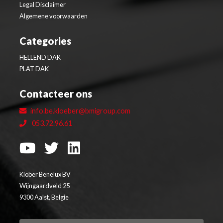
Legal Disclaimer
Algemene voorwaarden
Categories
HELLEND DAK
PLAT DAK
Contacteer ons
info.be.kloeber@bmigroup.com
053.72.96.61
Klöber Benelux BV
Wijngaardveld 25
9300 Aalst, Belgie