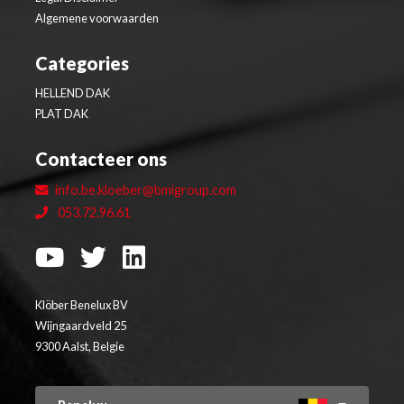
Algemene voorwaarden
Categories
HELLEND DAK
PLAT DAK
Contacteer ons
info.be.kloeber@bmigroup.com
053.72.96.61
Klöber Benelux BV
Wijngaardveld 25
9300 Aalst, Belgie