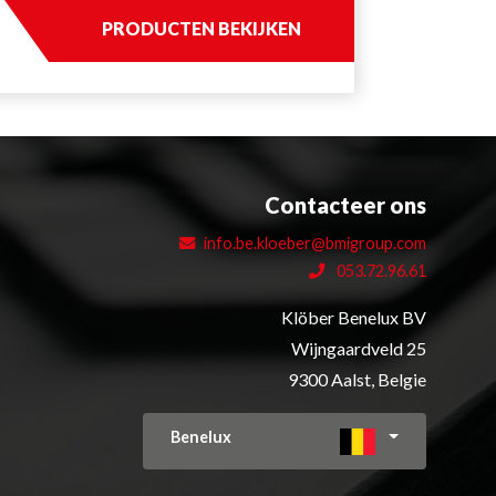
PRODUCTEN BEKIJKEN
Contacteer ons
info.be.kloeber@bmigroup.com
053.72.96.61
Klöber Benelux BV
Wijngaardveld 25
9300 Aalst, Belgie
Benelux