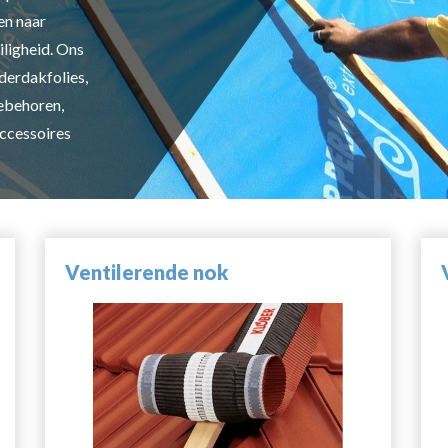
en naar
iligheid. Ons
erdakfolies,
ebehoren,
ccessoires
Ventilerende nok