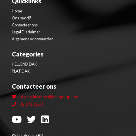
Quicklinks
Home
Ons bedrijf
Contacteer ons
Legal Disclaimer
Algemene voorwaarden
Categories
HELLEND DAK
PLAT DAK
Contacteer ons
info.be.kloeber@bmigroup.com
053.72.96.61
Klöber Benelux BV