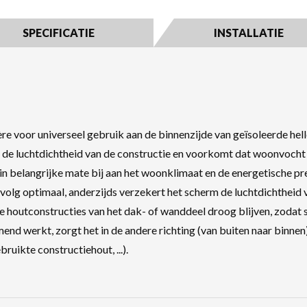
SPECIFICATIE
INSTALLATIE
e voor universeel gebruik aan de binnenzijde van geïsoleerde hel
 de luchtdichtheid van de constructie en voorkomt dat woonvocht k
n belangrijke mate bij aan het woonklimaat en de energetische prest
evolg optimaal, anderzijds verzekert het scherm de luchtdichtheid
de houtconstructies van het dak- of wanddeel droog blijven, zoda
nd werkt, zorgt het in de andere richting (van buiten naar binne
uikte constructiehout, ...).