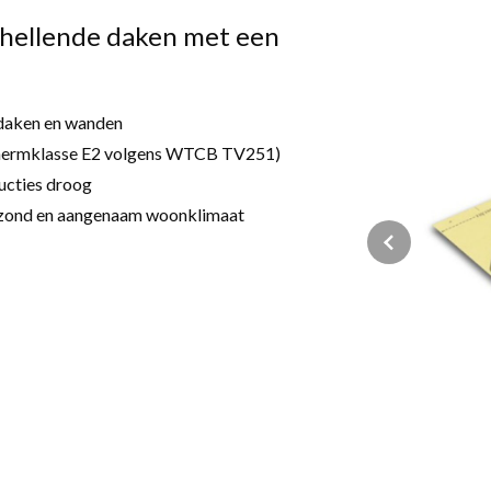
hellende daken met een
 daken en wanden
hermklasse E2 volgens WTCB TV251)
ucties droog
gezond en aangenaam woonklimaat
Previous