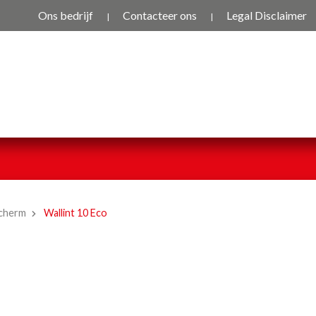
Ons bedrijf
Contacteer ons
Legal Disclaimer
cherm
Wallint 10 Eco