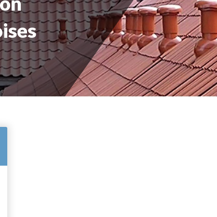
ion
ises