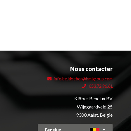
Nous contacter
info.be.kloeber@bmigroup.com
053.72.96.61
Klöber Benelux BV
Wijngaardveld 25
9300 Aalst, Belgie
Benelux