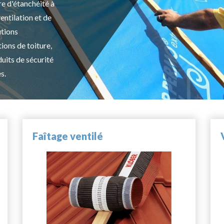
re d'étanchéité à
ventilation et de
tions
ions de toiture,
duits de sécurité
s.
Faîtage ventilé