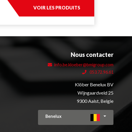
VOIR LES PRODUITS
Nous contacter
info.be.kloeber@bmigroup.com
053.72.96.61
Klöber Benelux BV
Wijngaardveld 25
9300 Aalst, Belgie
Benelux