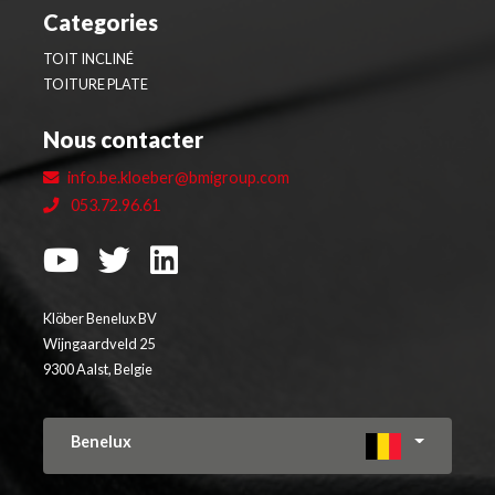
Categories
TOIT INCLINÉ
TOITURE PLATE
Nous contacter
info.be.kloeber@bmigroup.com
053.72.96.61
Klöber Benelux BV
Wijngaardveld 25
9300 Aalst, Belgie
Benelux